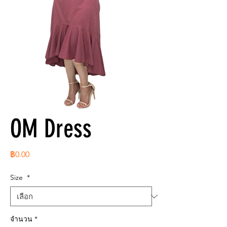
OM Dress
ราคา
฿0.00
Size
*
จำนวน
*